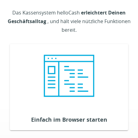
Das Kassensystem helloCash
erleichtert Deinen
Geschäftsalltag
, und hält viele nützliche Funktionen
bereit.
Die Kassenlösung von helloCash ist browser-
gesteuert und kompatibel mit aktueller Hardware.
Es ist keine Installation notwendig, denn deine
Daten sind in der Cloud gespeichert. Durch
regelmäßige Updates ist dein Kassensystem
jederzeitig auf dem neuesten Stand.
KOSTENLOS TESTEN
Einfach im Browser starten