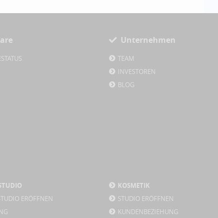
are
Unternehmen
ESTATUS
TEAM
INVESTOREN
BLOG
STUDIO
KOSMETIK
STUDIO ERÖFFNEN
STUDIO ERÖFFNEN
NG
KUNDENBEZIEHUNG