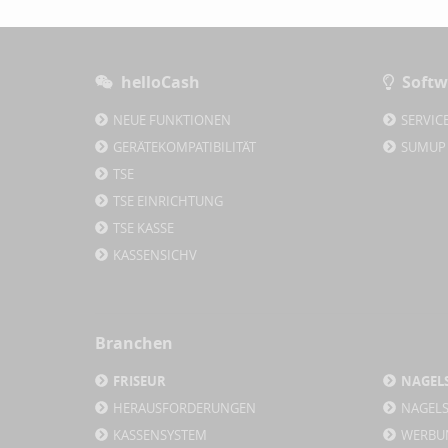
helloCash
Softw
NEUE FUNKTIONEN
SERVIC
GERÄTEKOMPATIBILITÄT
SUMUP
TSE
TSE EINRICHTUNG
TSE KASSE
KASSENSICHV
Branchen
FRISEUR
NAGEL
HERAUSFORDERUNGEN
NAGEL
KASSENSYSTEM
WERBU