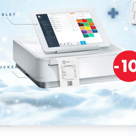
 du Hilfe bei der Auswahl einer Regist
Wir helfen dir gerne weiter!
SENDE UNS EINE EMAIL
nfo@hellocash.de
r antworten normalerweise innerhalb von 24
unden