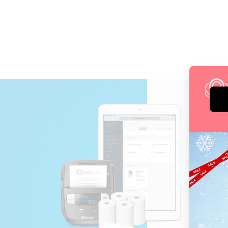
Prob
aus!
Das m
GoBD
KO