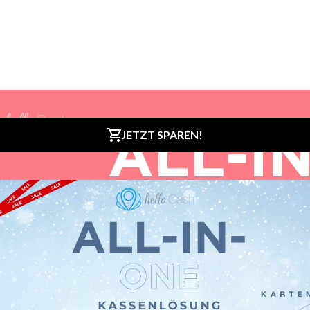
iere helloCash POS Kassensoftware gratis
oderne und einfachste Kassensystem für Deutschland.
 konform.
STENLOS TESTEN