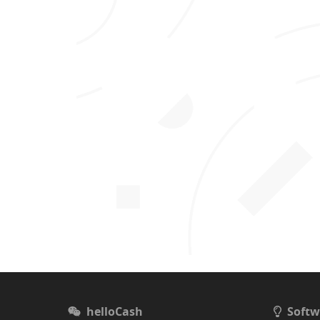
helloCash
Softw