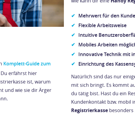
wie kann dir eine
Handy Reg
Mehrwert für den Kunden
Flexible Arbeitsweise
Intuitive Benutzeroberfl
Mobiles Arbeiten möglic
Innovative Technik mit 
en
Komplett-Guide zum
Einrichtung des Kassen
.
Du erfährst hier
Natürlich sind das nur einig
gistrierkasse ist, warum
mit sich bringt. Es kommt 
mt und wie sie dir Ärger
du tätig bist. Hast du ein R
ann.
Kundenkontakt bzw. mobil 
Registrierkasse
besonders 