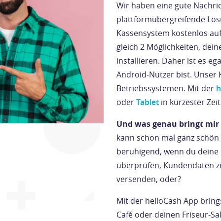
Wir haben eine gute Nachrich
plattformübergreifende Lös
Kassensystem kostenlos auf 
gleich 2 Möglichkeiten, dei
installieren. Daher ist es e
Android-Nutzer bist. Unser 
Betriebssystemen. Mit der
h
oder
Tablet
in kürzester Zei
Und was genau bringt mir 
kann schon mal ganz schön 
beruhigend, wenn du deine 
überprüfen, Kundendaten zu
versenden, oder?
Mit der helloCash App brings
Café oder deinen Friseur-Sa