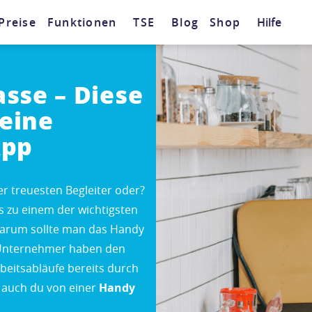
Preise
Funktionen
TSE
Blog
Shop
Hilfe
sse – Diese
 eine
App
er treuesten Begleiter oder?
 zu einem der wichtigsten
arum sollte man das Handy
e Unternehmer haben den
beitsabläufe bereits durch
e auch du von einer
Handy