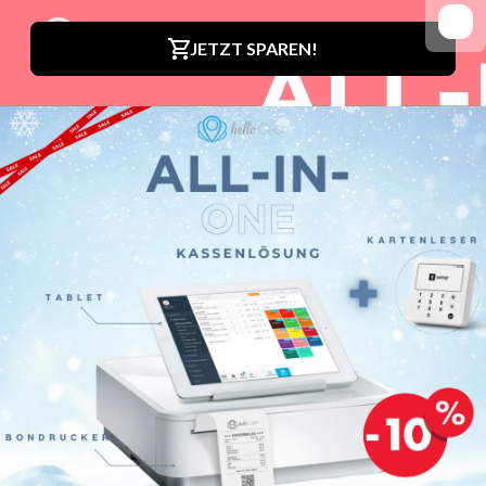
das A und O
Auch offline gibt es einige Dinge zu beachten. So ist eine
ausführliche Standortanalyse etwa sehr wichtig, um deine
Konkurrenz im Auge zu haben, mögliche Laufkundschaft
akquirieren zu können oder die Fixkosten gering zu halten.
Das solltest du bei der Standortwahl beachten:
Höhe der Mietkosten:
Stehen die Kosten für die Miete
deines Studios im Verhältnis zu den möglichen
Einnahmen? Liegt dein Studio z. B. in einer Fußgängerzone,
kann die Miete ruhig etwas höher sein, da die
Wahrscheinlichkeit steigt, dass Laufkundschaft in deinen
Laden kommt und du hierdurch neue
Fußpflege Kunden
gewinnen
kannst.
Konkurrenz:
Wo befinden sich ggf. weitere
Fußpflegestudios?