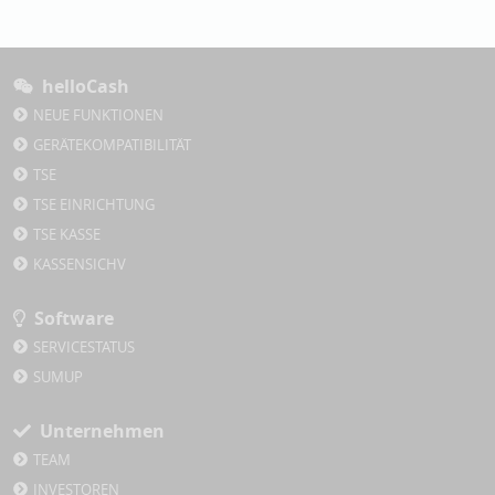
helloCash
NEUE FUNKTIONEN
GERÄTEKOMPATIBILITÄT
TSE
TSE EINRICHTUNG
TSE KASSE
KASSENSICHV
Software
SERVICESTATUS
SUMUP
Unternehmen
TEAM
INVESTOREN