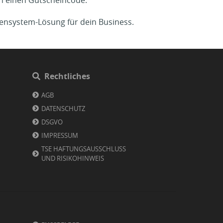
ch einen Gutscheincode.
sensystem-Lösung für dein Business.
Rechtliches
AGB
DATENSCHUTZ
DSGVO
IMPRESSUM
TSE HAFTUNGSAUSSCHLUSS
UND RISIKOHINWEIS