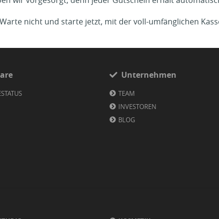
en wir vorgesorgt, denn jeder Gutschein erhält automatis
arte nicht und starte jetzt, mit der voll-umfänglichen Kas
are
Unternehmen
ESTATUS
TEAM
INVESTOREN
BLOG