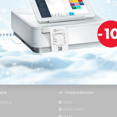
jederzeit kün
mit allen Ge
keine Vertra
interaktive St
Tages- und M
are
Unternehmen
ESTATUS
TEAM
INVESTOREN
BLOG