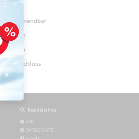
dbar
räten verwendbar
gsbindung
atistiken
onatsabschluss
Rechtliches
AGB
DATENSCHUTZ
DSGVO