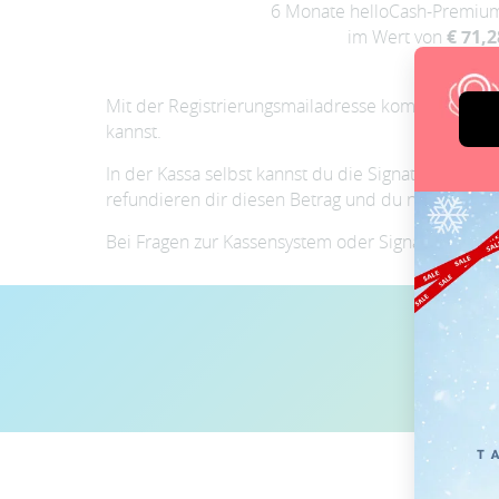
6 Monate helloCash-Premium
im Wert von
€ 71,2
Mit der Registrierungsmailadresse kommst du auch
kannst.
In der Kassa selbst kannst du die Signatureinheit 
refundieren dir diesen Betrag und du nutzt die Sig
Bei Fragen zur Kassensystem oder Signatur kannst