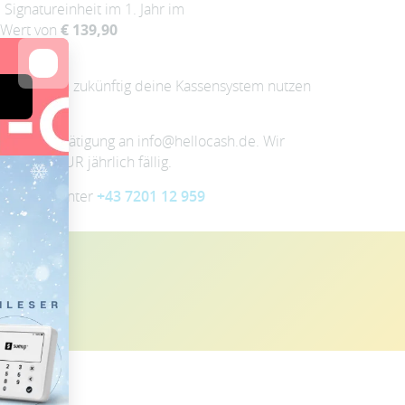
 Signatureinheit im 1. Jahr im
Wert von
€ 139,90
mit du auch zukünftig deine Kassensystem nutzen
ns eine Bestätigung an info@hellocash.de. Wir
e 35,88 EUR jährlich fällig.
erreichen unter
+43 7201 12 959