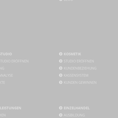
STUDIO
KOSMETIK
STUDIO ERÖFFNEN
STUDIO ERÖFFNEN
NG
KUNDENBEZIEHUNG
ANALYSE
KASSENSYSTEM
KTE
KUNDEN GEWINNEN
TLEISTUNGEN
EINZELHANDEL
HEN
AUSBILDUNG