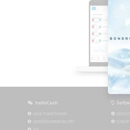
helloCash
Softw
NEUE FUNKTIONEN
SERVIC
GERÄTEKOMPATIBILITÄT
SUMUP
TSE