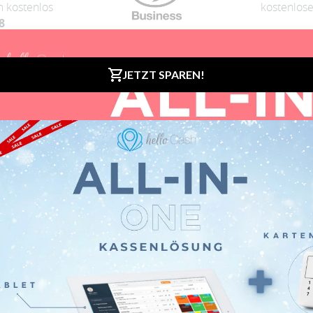
 kostenlos
kostenlose
8
 zukünftig zu deiner Kassensystem - merke dir diese bitte, da
aktivieren. Bitte bezahle diese vorab (EUR 35,88) und schicke u
natureinheit im 1. Jahr komplett kostenfrei. Zukünftig werden di
 du uns gerne von Montag-Freitag von 08:00-17:00 telefonisch 
Hol dir 6 Monate Premium - Gratis